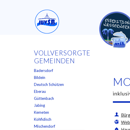
VOLLVERSORGTE
GEMEINDEN
Badersdorf
Bildein
MO
Deutsch Schützen
Eberau
inklus
Güttenbach
Jabing
Kemeten
Bürg
Kohfidisch
Webs
Mischendorf
Haus